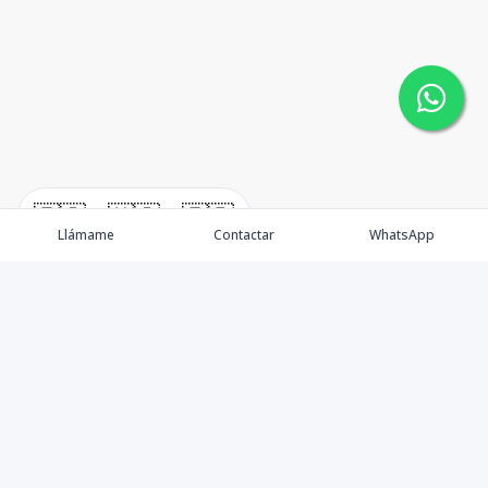
🇪🇸
🇺🇸
🇫🇷
Llámame
Contactar
WhatsApp
Nacimos, en 2017, para ofrecer nuestros servicios en el