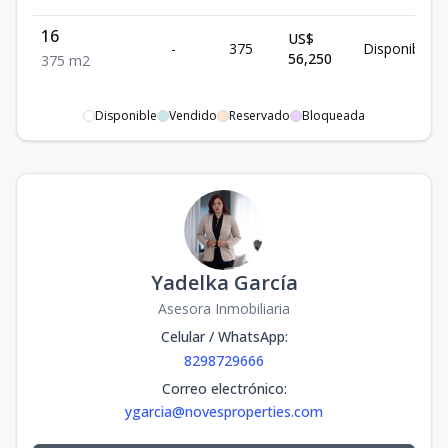
16
US$
-
375
Disponible
56,250
375
m2
Disponible
Vendido
Reservado
Bloqueada
Yadelka García
Asesora Inmobiliaria
Celular / WhatsApp
:
8298729666
Correo electrónico
:
ygarcia@novesproperties.com