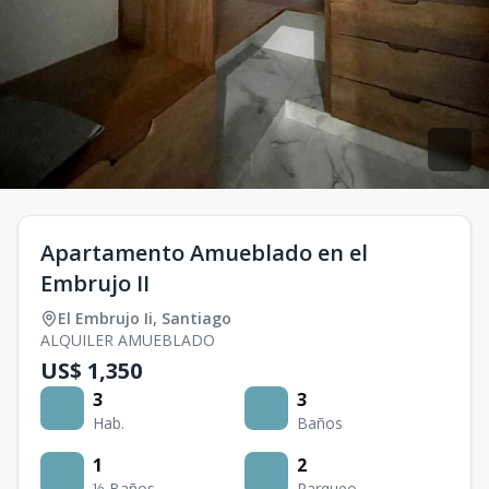
Apartamento Amueblado en el
Embrujo II
El Embrujo Ii
,
Santiago
ALQUILER AMUEBLADO
US$ 1,350
3
3
Hab.
Baños
1
2
½ Baños
Parqueo