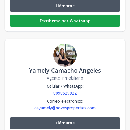
Llámame
Escribeme por Whatsapp
Yamely Camacho Angeles
Agente Inmobiliario
Celular / WhatsApp
:
8098529922
Correo electrónico
:
cayamely@novesproperties.com
Llámame