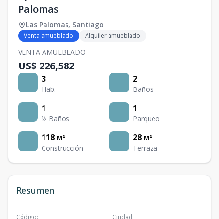
Palomas
Las Palomas
,
Santiago
Venta amueblado
Alquiler amueblado
VENTA AMUEBLADO
US$ 226,582
3
2
Hab.
Baños
1
1
½ Baños
Parqueo
118
28
M²
M²
Construcción
Terraza
Resumen
Código
:
Ciudad
: