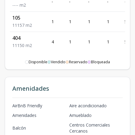
-
-
-
-
-
-
-
-
-
m2
105
1
1
1
1
57
1
1
1
57
m2
404
4
1
1
1
50
1
1
1
50
m2
Disponible
Vendido
Reservado
Bloqueada
Amenidades
AirBnB Friendly
Aire acondicionado
Amenidades
Amueblado
Centros Comerciales
Balcón
Cercanos