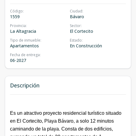
Código
:
Ciudad
:
1559
Bávaro
Provincia
:
Sector
:
La Altagracia
El Cortecito
Tipo de inmueble
:
Estado
:
Apartamentos
En Construcción
Fecha de entrega
:
06-2027
Descripción
Es un atractivo
proyecto
residencial
turístico
situado
en El Cortecito, Playa Bávaro, a solo 12 minutos
caminando de la playa. Consta de dos edificios,