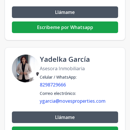
Llámame
Escribeme por Whatsapp
Yadelka García
Asesora Inmobiliaria
Celular / WhatsApp
:
8298729666
Correo electrónico
:
ygarcia@novesproperties.com
Llámame