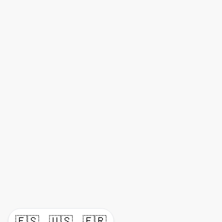
🇪🇸
🇺🇸
🇫🇷