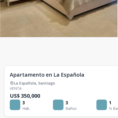
Apartamento en La Española
La Española
,
Santiago
VENTA
US$ 350,000
3
3
1
Hab.
Baños
½ Ba