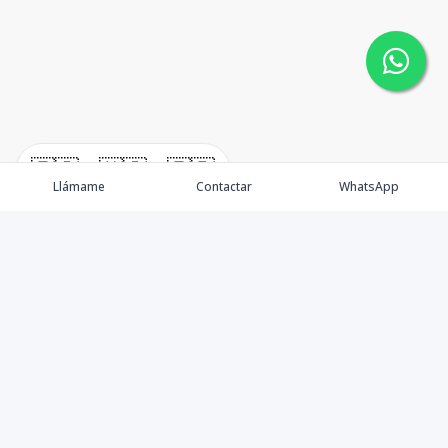
🇪🇸
🇺🇸
🇫🇷
Llámame
Contactar
WhatsApp
Nacimos, en 2017, para ofrecer nuestros servicios en el
sector inmobiliario. Promocionamos, vendemos y