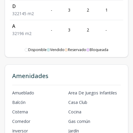
D
-
3
2
1
2
3
2
2
145
m2
A
-
3
2
-
1
3
2
1
96
m2
Disponible
Vendido
Reservado
Bloqueada
Amenidades
Amueblado
Area De Juegos Infantiles
Balcón
Casa Club
Cisterna
Cocina
Comedor
Gas común
Inversor
Jardín