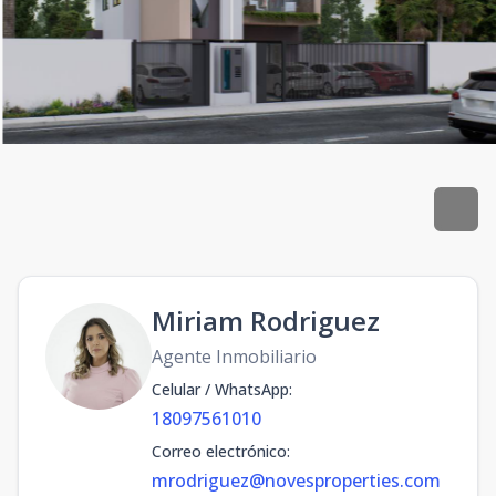
Miriam Rodriguez
Agente Inmobiliario
Celular / WhatsApp
:
18097561010
Correo electrónico
:
mrodriguez@novesproperties.com