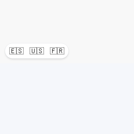
🇪🇸
🇺🇸
🇫🇷