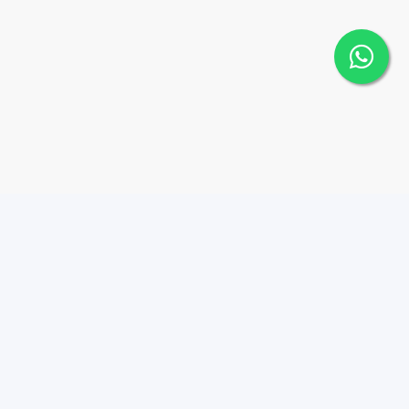
Contáctanos
Menu
809-756-1010
Propiedades