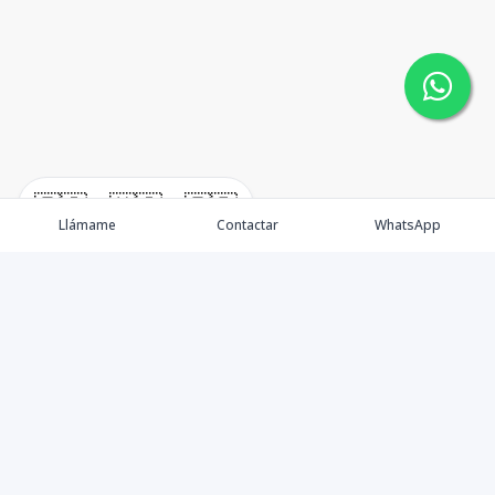
🇪🇸
🇺🇸
🇫🇷
Llámame
Contactar
WhatsApp
Nacimos, en 2017, para ofrecer nuestros servicios en el
sector inmobiliario. Promocionamos, vendemos y