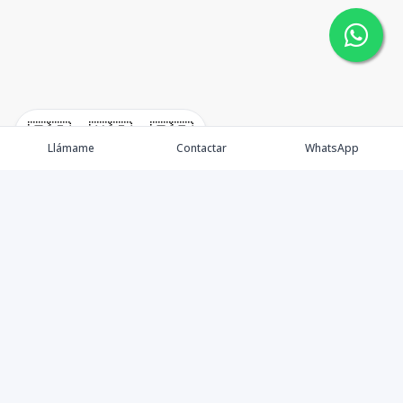
🇪🇸
🇺🇸
🇫🇷
Llámame
Contactar
WhatsApp
Nacimos, en 2017, para ofrecer nuestros servicios en el
sector inmobiliario. Promocionamos, vendemos y
alquilamos todo tipo de propiedades. Ofrecemos un