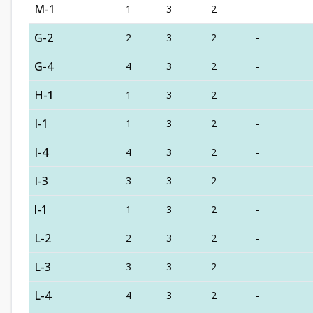
M-1
1
3
2
-
G-2
2
3
2
-
G-4
4
3
2
-
H-1
1
3
2
-
I-1
1
3
2
-
I-4
4
3
2
-
I-3
3
3
2
-
l-1
1
3
2
-
L-2
2
3
2
-
L-3
3
3
2
-
L-4
4
3
2
-