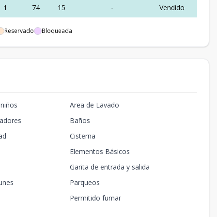
1
74
15
-
Vendido
Reservado
Bloqueada
 niños
Area de Lavado
madores
Baños
ad
Cisterna
Elementos Básicos
Garita de entrada y salida
unes
Parqueos
Permitido fumar