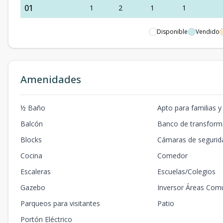
01
1
2
1
1
Disponible
Vendido
Amenidades
½ Baño
Apto para familias y
Balcón
Banco de transfor
Blocks
Cámaras de segurid
Cocina
Comedor
Escaleras
Escuelas/Colegios
Gazebo
Inversor Áreas Com
Parqueos para visitantes
Patio
Portón Eléctrico