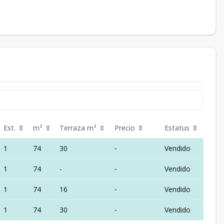
Est.
m²
Terraza
m²
Precio
Estatus
1
74
30
-
Vendido
1
74
-
-
Vendido
1
74
16
-
Vendido
1
74
30
-
Vendido