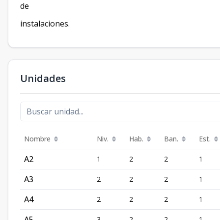
de
instalaciones.
Unidades
Nombre
Niv.
Hab.
Ban.
Est.
A2
1
2
2
1
A3
2
2
2
1
A4
2
2
2
1
A5
3
2
2
1