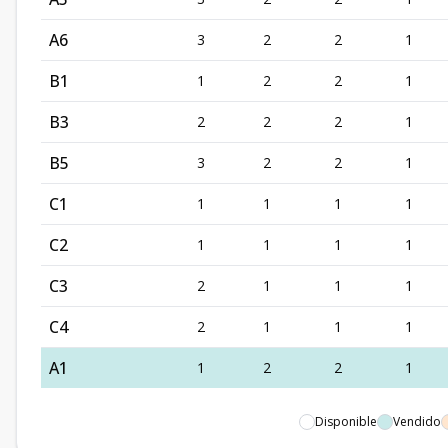
A6
3
2
2
1
B1
1
2
2
1
B3
2
2
2
1
B5
3
2
2
1
C1
1
1
1
1
C2
1
1
1
1
C3
2
1
1
1
C4
2
1
1
1
A1
1
2
2
1
Disponible
Vendido