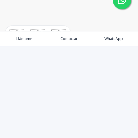
🇪🇸
🇺🇸
🇫🇷
Llámame
Contactar
WhatsApp
Nacimos, en 2017, para ofrecer nuestros servicios en el
sector inmobiliario. Promocionamos, vendemos y
alquilamos todo tipo de propiedades. Ofrecemos un
servicio personalizado y de calidad para atenderle en
todas sus necesidades, sobre el mundo inmobiliario. Si