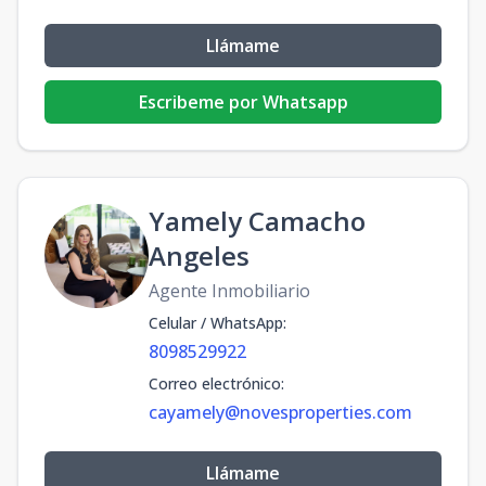
Llámame
Escribeme por Whatsapp
Yamely Camacho
Angeles
Agente Inmobiliario
Celular / WhatsApp
:
8098529922
Correo electrónico
:
cayamely@novesproperties.com
Llámame