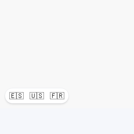
🇪🇸
🇺🇸
🇫🇷