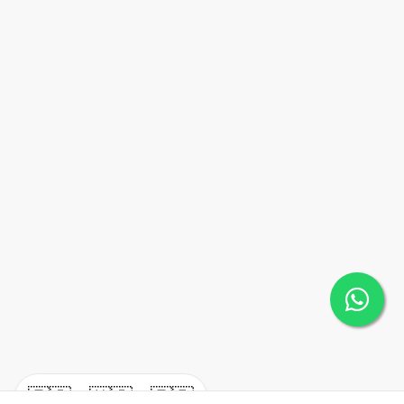
🇪🇸
🇺🇸
🇫🇷