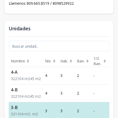
Llamenos 809.665.8519 / 8098529922
Unidades
1/2
Nombre
Niv.
Hab.
Ban.
Est.
Ban.
4-A
4
3
2
-
2
3
2
2
104
m2
45
m2
4-B
4
3
2
-
2
3
2
2
104
m2
45
m2
3-B
3
3
2
-
1
3
2
1
104
m2
-
m2