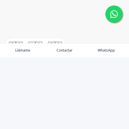
🇪🇸
🇺🇸
🇫🇷
Llámame
Contactar
WhatsApp
Nacimos, en 2017, para ofrecer nuestros servicios en el
sector inmobiliario. Promocionamos, vendemos y
alquilamos todo tipo de propiedades. Ofrecemos un