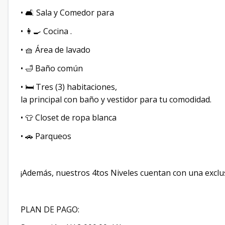
•
Sala y Comedor para
🛋️
•
Cocina .
👩‍🍳
•
Área de lavado
🧺
•
Baño común
🛁
•
Tres (3) habitaciones,
🛏️
la principal con baño y vestidor para tu comodidad.
•
Closet de ropa blanca
👕
•
Parqueos
🚗
¡Además, nuestros 4tos Niveles cuentan con una exclu
PLAN DE PAGO: