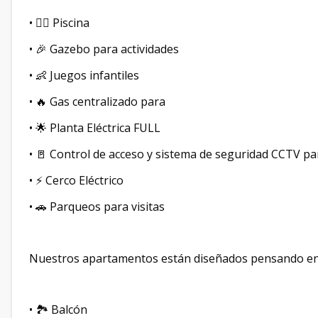
•
Piscina
🏊‍♂️
•
Gazebo para actividades
🎉
•
Juegos infantiles
👶
•
Gas centralizado para
🔥
•
Planta Eléctrica FULL
🌟
•
Control de acceso y sistema de seguridad CCTV pa
🚪
•
Cerco Eléctrico
⚡
•
Parqueos para visitas
🚗
Nuestros apartamentos están diseñados pensando en 
•
Balcón
🏞️