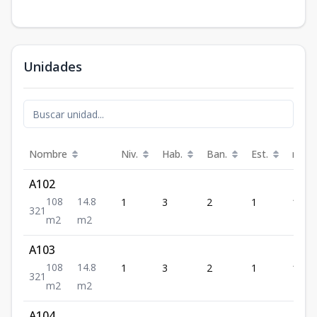
Unidades
Nombre
Niv.
Hab.
Ban.
Est.
m²
A102
108
14.8
1
3
2
1
108
3
2
1
m2
m2
A103
108
14.8
1
3
2
1
108
3
2
1
m2
m2
A104