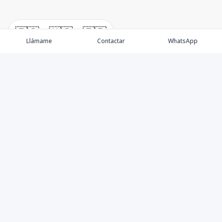
🇪🇸
🇺🇸
🇫🇷
Llámame
Contactar
WhatsApp
Nacimos, en 2017, para ofrecer nuestros servicios en el
sector inmobiliario. Promocionamos, vendemos y
alquilamos todo tipo de propiedades. Ofrecemos un
servicio personalizado y de calidad para atenderle en
todas sus necesidades, sobre el mundo inmobiliario. Si
necesita asistencia o tiene algunas cuestionantes,