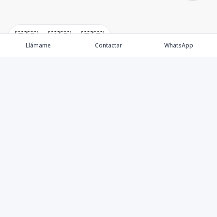
🇪🇸
🇺🇸
🇫🇷
Llámame
Contactar
WhatsApp
Nacimos, en 2017, para ofrecer nuestros servicios en el
sector inmobiliario. Promocionamos, vendemos y
alquilamos todo tipo de propiedades. Ofrecemos un
servicio personalizado y de calidad para atenderle en
todas sus necesidades, sobre el mundo inmobiliario. Si
necesita asistencia o tiene algunas cuestionantes,