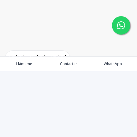
🇪🇸
🇺🇸
🇫🇷
Llámame
Contactar
WhatsApp
Nacimos, en 2017, para ofrecer nuestros servicios en el