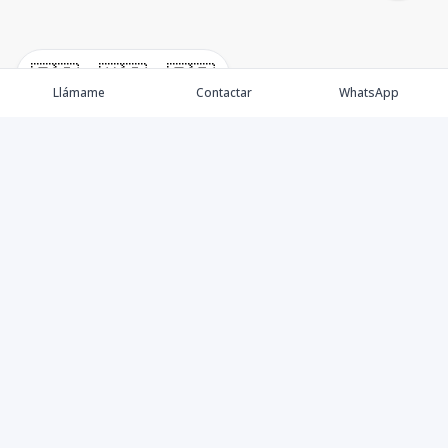
🇪🇸
🇺🇸
🇫🇷
Llámame
Contactar
WhatsApp
Nacimos, en 2017, para ofrecer nuestros servicios en el
sector inmobiliario. Promocionamos, vendemos y
alquilamos todo tipo de propiedades. Ofrecemos un
servicio personalizado y de calidad para atenderle en
todas sus necesidades, sobre el mundo inmobiliario. Si
necesita asistencia o tiene algunas cuestionantes,