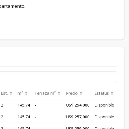
apartamento.
Est.
m²
Terraza
m²
Precio
Estatus
2
145.74
-
US$ 254,000
Disponible
2
145.74
-
US$ 257,000
Disponible
2
145.74
-
US$ 259,000
Disponible