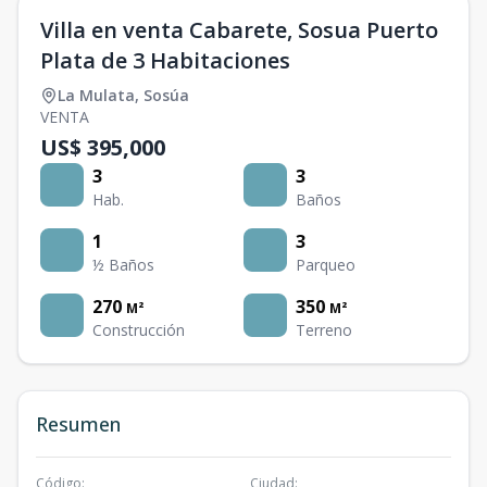
Villa en venta Cabarete, Sosua Puerto
Plata de 3 Habitaciones
La Mulata
,
Sosúa
VENTA
US$ 395,000
3
3
Hab.
Baños
1
3
½ Baños
Parqueo
270
350
M²
M²
Construcción
Terreno
Resumen
Código
:
Ciudad
: