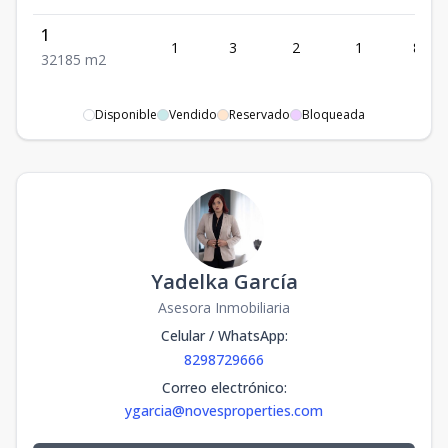
1
1
3
2
1
85
3
2
1
85
m2
Disponible
Vendido
Reservado
Bloqueada
Yadelka García
Asesora Inmobiliaria
Celular / WhatsApp
:
8298729666
Correo electrónico
:
ygarcia@novesproperties.com