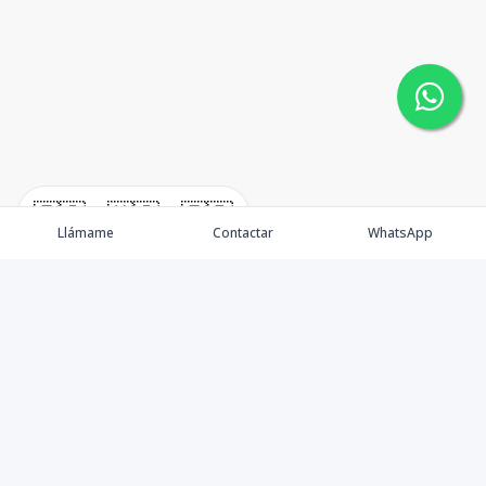
🇪🇸
🇺🇸
🇫🇷
Llámame
Contactar
WhatsApp
Nacimos, en 2017, para ofrecer nuestros servicios en el