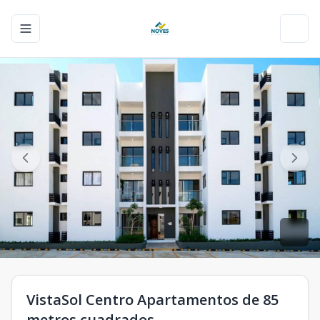
Toggle navigation menu
Toggl
VistaSol Centro Apartamentos de 85
metros cuadrados