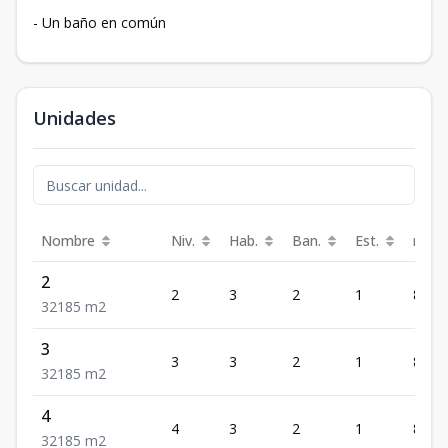
- Un baño en común
Unidades
Nombre
Niv.
Hab.
Ban.
Est.
m²
2
2
3
2
1
85
3
2
1
85
m2
3
3
3
2
1
85
3
2
1
85
m2
4
4
3
2
1
85
3
2
1
85
m2